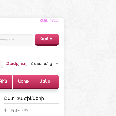
ՀԱՅ.
РУСС
.
0 ապրանք
Զամբյուղ:
Գին
Առիթ
Մենք
Ըստ բաժինների
Ակցիա
(10)