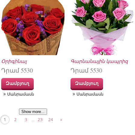
Օրիգինալ
Գարնանային կապրիզ
Դրամ 5530
Դրամ 5530
Զամբյուղ
Զամբյուղ
Մանրամասն
Մանրամասն
Show more...
1
2
3
23
24
»
...