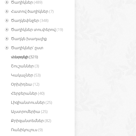
Ծաղիկներ
(489)
Հատով ծաղիկներ
(7)
Ծաղկեփնջեր
(348)
Ծաղիկներ տուփերով
(19)
Ծաղկե խաղալիք
Ծաղիկներ՝ ըստ
տեսակի
Վարդեր
(321)
(519)
Շուշաններ
(3)
Կակաչներ
(53)
Օրխիդեա
(12)
Հերբերաներ
(40)
Լիզիանտուսներ
(25)
Ալստրոմերիա
(25)
Քրիզանտեմներ
(82)
Ռանիկուլուս
(9)