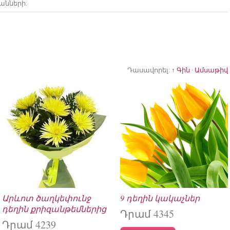
անների:
Դասավորել:
↑ Գին
·
Ամսաթիվ
Արևոտ ծաղկեփունջ
9 դեղին կակաչներ
դեղին քրիզանթեմներից
Դրամ 4345
Դրամ 4239