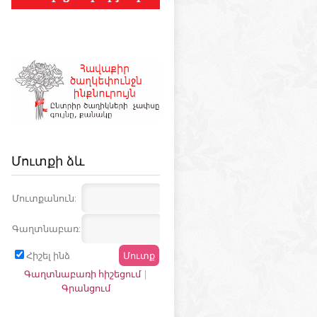
Մուտքի ձև
Մուտքանուն:
Գաղտնաբառ:
Հիշել ինձ
Գաղտնաբառի հիշեցում
|
Գրանցում