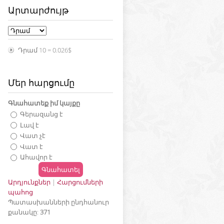
Արտարժույթ
Դրամ 10
=
0.026$
Մեր հարցումը
Գնահատեք իմ կայքը
Գերազանց է
Լավ է
Վատ չէ
Վատ է
Ահավոր է
Արդյունքներ
|
Հարցումների
պահոց
Պատասխանների ընդհանուր
քանակը:
371