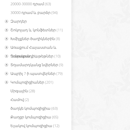
20000-30000 դրամ
(63)
30000 դրամ և բարձր
(94)
Զարդեր
Շոկոլադ և կոնֆետներ
(11)
Խմիչքներ ծաղիկներին
(8)
Առաքում Հայաստան և
Ղարաբաղ
Տոնական փաթեթներ
(1)
(10)
Տղամարդկանց նվերներ
(9)
Ապրիլ 7-ի պատվերներ
(79)
Կոմպոզիցիաներ
(201)
Մրգային
(28)
Համով
(2)
ծաղկե կոմպոզիցիա
(63)
Քաղցր կոմպոզիցիա
(65)
Ելակով կոմպոզիցիա
(12)