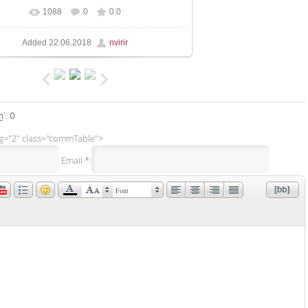
1088
0
0.0
In real size
402x536
/ 41.2Kb
Added
22.06.2018
nvirir
՝
:
0
ng="2" class="commTable">
Email *:
Font