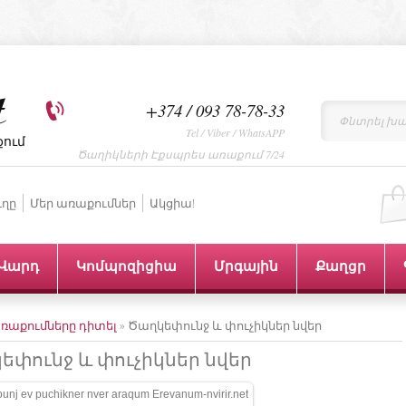
+374 / 093 78-78-33
Tel / Viber / WhatsAPP
քում
Ծաղիկների Էքսպրես առաքում 7/24
ւղը
Մեր առաքումներ
Ակցիա!
Վարդ
Կոմպոզիցիա
Մրգային
Քաղցր
ռաքումները դիտել
» Ծաղկեփունջ և փուչիկներ նվեր
եփունջ և փուչիկներ նվեր