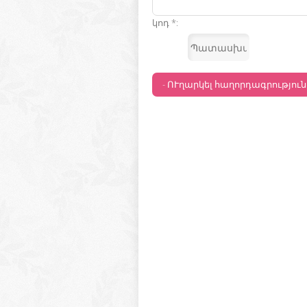
կոդ *: