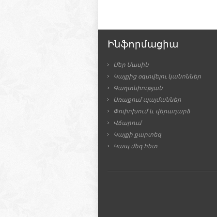
Ինֆորմացիա
Մեր Մասին
Կայքից օգտվելու կանոններ
Գաղտնիության
Առաքում պայմաններ
Փոփոխում և վերադարձ
Վճարում
Կայքի քարտեզ
Կապ մեզ հետ