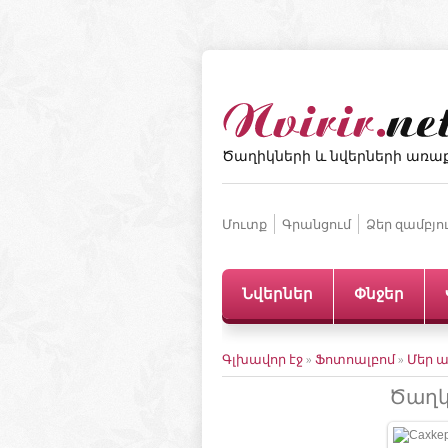
Ծաղիկների և նվերների առա
Մուտք
Գրանցում
Ձեր զամբյո
Նվերներ
Փնջեր
Գլխավոր էջ
»
Ֆոտոալբոմ
»
Մեր ա
Ծաղկ