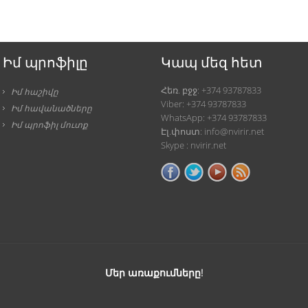
Իմ պրոֆիլը
Կապ մեզ հետ
Հեռ. բջջ: +374 93787833
Իմ հաշիվը
Viber: +374 93787833
Իմ հավանածները
WhatsApp: +374 93787833
Իմ պրոֆիլ մուտք
Էլ.փոստ: info@nvirir.net
Skype : nvirir.net
Մեր առաքումները!