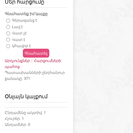
Մեր հարցումը
Գնահատեք իմ կայքը
Գերազանց է
Լավ է
Վատ չէ
Վատ է
Ահավոր է
Արդյունքներ
|
Հարցումների
պահոց
Պատասխանների ընդհանուր
քանակը:
371
Օնլայն կայքում
Ընդամենը ակտիվ.
1
Հյուրեր.
1
Անդամներ.
0