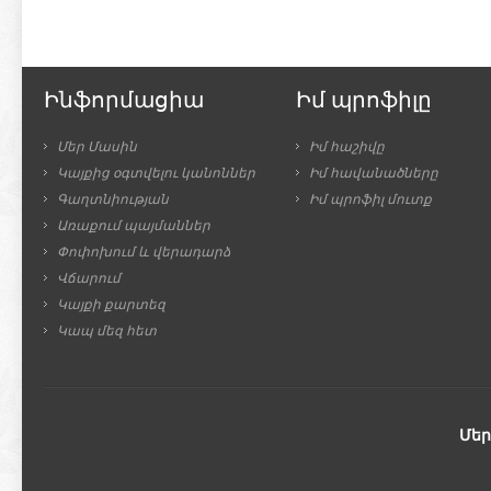
Ինֆորմացիա
Իմ պրոֆիլը
Մեր Մասին
Իմ հաշիվը
Կայքից օգտվելու կանոններ
Իմ հավանածները
Գաղտնիության
Իմ պրոֆիլ մուտք
Առաքում պայմաններ
Փոփոխում և վերադարձ
Վճարում
Կայքի քարտեզ
Կապ մեզ հետ
Մեր