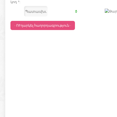
կոդ *: