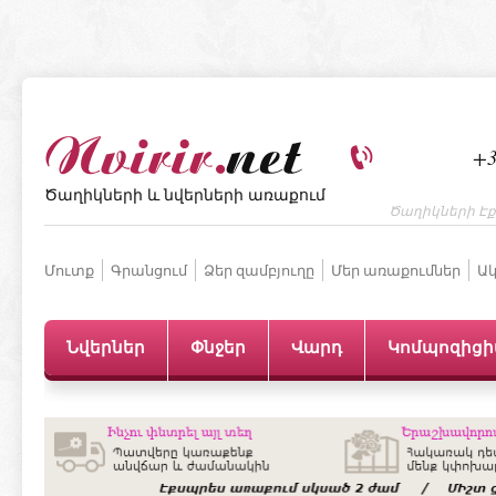
+3
Ծաղիկների և նվերների առաքում
Ծաղիկների Էք
Մուտք
Գրանցում
Ձեր զամբյուղը
Մեր առաքումներ
Ակ
Նվերներ
Փնջեր
Վարդ
Կոմպոզից