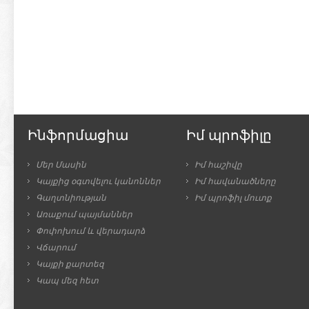
Ինֆորմացիա
Իմ պրոֆիլը
Մեր Մասին
Իմ հաշիվը
Կայքից օգտվելու կանոններ
Իմ հավանածները
Գաղտնիության
Իմ պրոֆիլ մուտք
Առաքում պայմաններ
Փոփոխում և վերադարձ
Վճարում
Կայքի քարտեզ
Կապ մեզ հետ