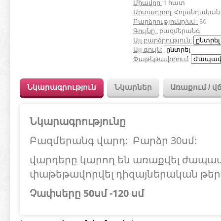
Միավոր
:
1 հատ
Արտադրող
:
Հոլանդական
Բարձրությունը/սմ
:
50
Գույնը
:
բազմերանգ
Այլ բարձրություն:
Այլ գույն:
Փաթեթավորում:
Նկարագրություն
Նկարներ
Առաքում / վ
Նկարագրությունը
Բա
զմերանգ
վարդ: Բարձր 30սմ:
վարդերը կարող են առաքվել ժապա
փաթեթավորվել դիզայներական թեր
Չափսերը 50սմ -120 սմ