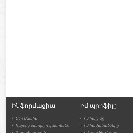
Ինֆորմացիա
Իմ պրոֆիլը
Մեր Մասին
Իմ հաշիվը
Կայքից օգտվելու կանոններ
Իմ հավանածները
Գաղտնիության
Իմ պրոֆիլ մուտք