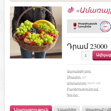
🍇 «Ամառայ
Դրամ 23000
Ապրանքի կոդ
:
Միավոր
:
шт.
Արտադրող
:
Nvirir.net
Բարձրությունը/սմ
:
Գույնը
:
Նկարագրություն
Նկարներ
Առաքում / վ