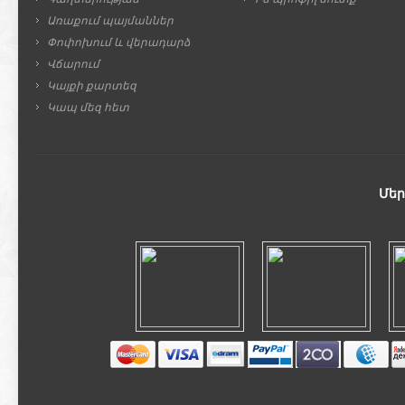
Առաքում պայմաններ
Փոփոխում և վերադարձ
Վճարում
Կայքի քարտեզ
Կապ մեզ հետ
Մեր