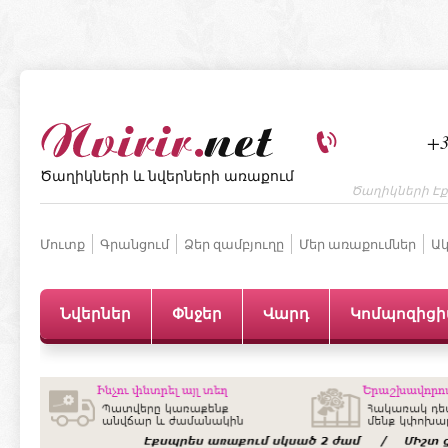
+3
Ծաղիկների և նվերների առաքում
Ծաղիկների Էք
Մուտք
Գրանցում
Ձեր զամբյուղը
Մեր առաքումներ
Ակ
Նվերներ
Փնջեր
Վարդ
Կոմպոզից