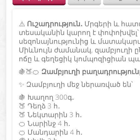
⚠️
Ուշադրություն․
Մրգերի և հատ
տեսականին կարող է փոփոխվել
սեզոնայնությունից և մատակար
Միևնույն ժամանակ, զամբյուղի ը
ոճը և գեղեցիկ կոմպոզիցիան պա
🍇🍑🍊
Զամբյուղի բաղադրություն
✨ Զամբյուղի մեջ ներառված են՝
🍇 Խաղող 300գ․
🍑 Դեղձ 3 հ․
🍑 Նեկտարին 3 հ․
🍊 Նարինջ 4 հ․
🍊 Մանդարին 4 հ․