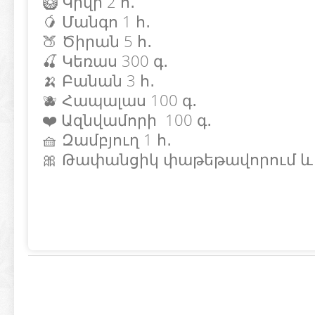
🥝 Կիվի 2 հ․
🥭 Մանգո 1 հ․
🍑 Ծիրան 5 հ․
🍒 Կեռաս 300 գ․
🍌 Բանան 3 հ․
🫐 Հապալաս 100 գ․
❤️ Ազնվամորի 100 գ․
🧺 Զամբյուղ 1 հ․
🎀 Թափանցիկ փաթեթավորում և