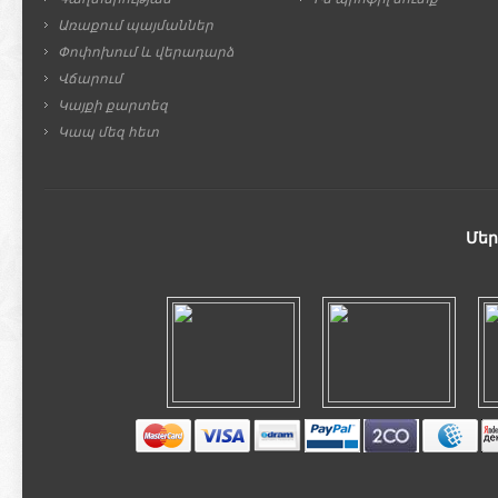
Առաքում պայմաններ
Փոփոխում և վերադարձ
Վճարում
Կայքի քարտեզ
Կապ մեզ հետ
Մեր