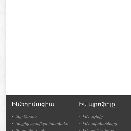
Ինֆորմացիա
Իմ պրոֆիլը
Մեր Մասին
Իմ հաշիվը
Կայքից օգտվելու կանոններ
Իմ հավանածները
Գաղտնիության
Իմ պրոֆիլ մուտք