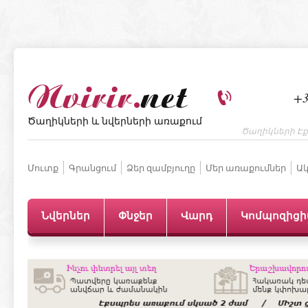
+3
Ծաղիկների և նվերների առաքում
Ծաղիկների Էք
Մուտք
Գրանցում
Ձեր զամբյուղը
Մեր առաքումներ
Ակ
Նվերներ
Փնջեր
Վարդ
Կոմպոզից