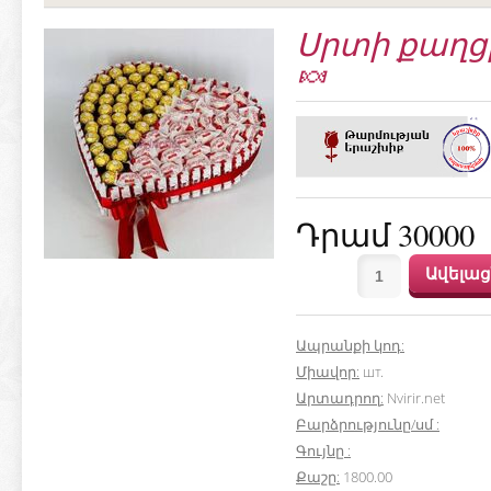
Սրտի քաղցր
🍬
Դրամ 30000
Ապրանքի կոդ
:
Միավոր
:
шт.
Արտադրող
:
Nvirir.net
Բարձրությունը/սմ
:
Գույնը
:
Քաշը
:
1800.00