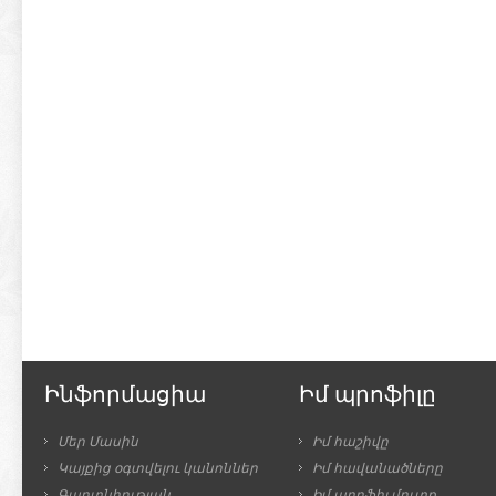
Ինֆորմացիա
Իմ պրոֆիլը
Մեր Մասին
Իմ հաշիվը
Կայքից օգտվելու կանոններ
Իմ հավանածները
Գաղտնիության
Իմ պրոֆիլ մուտք