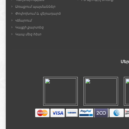
Առաքում պայմաններ
Փոփոխում և վերադարձ
Վճարում
Կայքի քարտեզ
Կապ մեզ հետ
Մեր