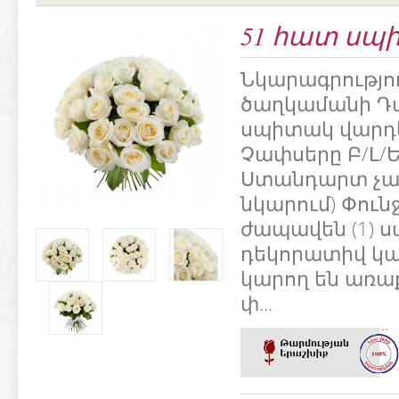
51 հատ սպ
Նկարագրությո
ծաղկամանի Դ
սպիտակ վարդե
Չափսերը Բ/Լ/Ե
Ստանդարտ չա
նկարում) Փունջ
ժապավեն (1) ս
դեկորատիվ կան
կարող են առա
փ...