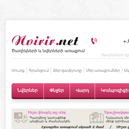
+3
Ծաղիկների և նվերների առաքում
Ծաղիկների Էք
Մուտք
Գրանցում
Ձեր զամբյուղը
Մեր առաքումներ
Ակ
Նվերներ
Փնջեր
Վարդ
Կոմպոզից